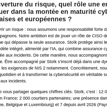
uverture du risque, quel rôle une 
ouer dans la montée en maturité cy
çaises et européennes ?
vrir un risque : nous assumons une responsabilité forte d
agnons. Notre ambition est de jouer un rôle de CISO de
ue qui dépasse la seule assurance. Stoïk protège ainsi le
èle intégré, alimenté par l’IA, qui combine assurance c
isée aux incidents. De cette manière, nous accompagnons
ue. Être accompagné par Stoïk s’inscrit déjà dans une 
 les exigences de NIS 2 notamment. Concrètement, nous
quotidien et à transformer la cybersécurité en véritable s
aux incidents.
vous partager quelques chiffres clés. Stoïk, c’est : 12 
n France; 2 000 courtiers partenaires; une présence da
e, Belgique et Luxembourg) et 7 depuis avril 2026 (Pays