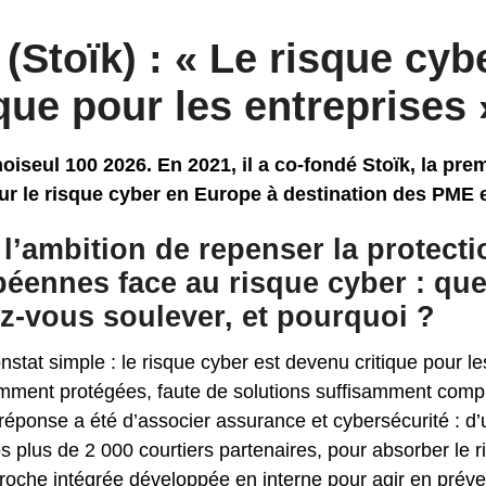
 (Stoïk) : « Le risque cyb
que pour les entreprises 
hoiseul 100 2026. En 2021, il a co-fondé Stoïk, la pr
ur le risque cyber en Europe à destination des PME e
 l’ambition de
repenser la protect
péennes face au risque cyber : que
z-vous soulever, et pourquoi ?
tat simple : le risque cyber est devenu critique pour les
samment protégées, faute de solutions suffisamment compl
réponse a été d’associer assurance et cybersécurité : d’
s plus de 2 000 courtiers partenaires, pour absorber le ris
roche intégrée développée en interne pour agir en préven