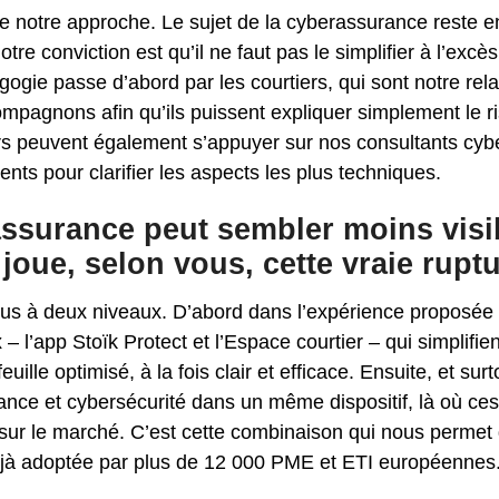
e notre approche. Le sujet de la cyberassurance reste 
tre conviction est qu’il ne faut pas le simplifier à l’excè
gie passe d’abord par les courtiers, qui sont notre rela
mpagnons afin qu’ils puissent expliquer simplement le r
rs peuvent également s’appuyer sur nos consultants cyber
nts pour clarifier les aspects les plus techniques.
assurance peut sembler moins visi
 joue, selon vous, cette vraie rupt
ous à deux niveaux. D’abord dans l’expérience proposée 
x – l’app Stoïk Protect et l’Espace courtier – qui simplifien
euille optimisé, à la fois clair et efficace. Ensuite, et s
rance et cybersécurité dans un même dispositif, là où ce
ur le marché. C’est cette combinaison qui nous permet 
éjà adoptée par plus de 12 000 PME et ETI européennes