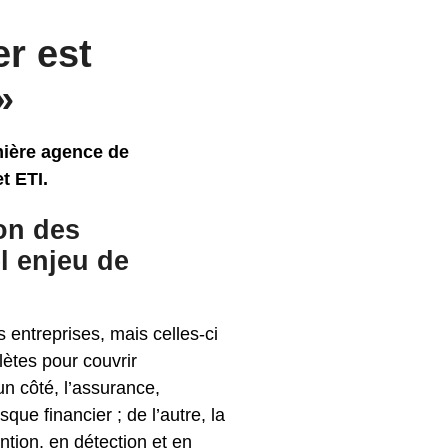
er est
»
emière agence de
t ETI.
ion des
l enjeu de
 entreprises, mais celles-ci
ètes pour couvrir
un côté, l’assurance,
que financier ; de l’autre, la
tion, en détection et en