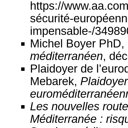
https://www.aa.com.t
sécurité-européenne
impensable-/34989
Michel Boyer PhD,
méditerranéen
, dé
Plaidoyer de l’eur
Mebarek,
Plaidoye
euroméditerranéen
Les nouvelles route
Méditerranée : risq