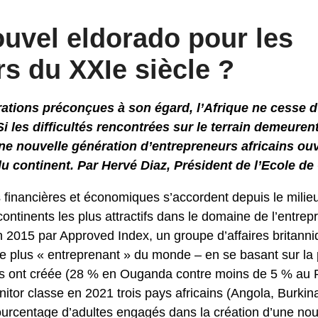
ouvel eldorado pour les
s du XXIe siècle ?
ations préconçues à son égard, l’Afrique ne cesse d’
Si les difficultés rencontrées sur le terrain demeure
e nouvelle génération d’entrepreneurs africains ou
du continent. Par Hervé Diaz, Président de l’Ecole 
s financières et économiques s’accordent depuis le mili
s continents les plus attractifs dans le domaine de l’entrep
n 2015 par Approved Index, un groupe d’affaires britanni
e plus « entreprenant » du monde – en se basant sur la 
les ont créée (28 % en Ouganda contre moins de 5 % a
tor classe en 2021 trois pays africains (Angola, Burkin
ourcentage d’adultes engagés dans la création d’une nouv