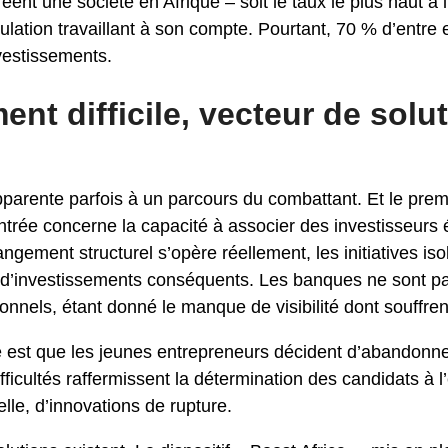
nt une société en Afrique – soit le taux le plus haut à l
lation travaillant à son compte. Pourtant, 70 % d’entre 
nvestissements.
nt difficile, vecteur de solu
parente parfois à un parcours du combattant. Et le premie
contrée concerne la capacité à associer des investisseurs 
gement structurel s’opère réellement, les initiatives iso
d’investissements conséquents. Les banques ne sont pa
ionnels, étant donné le manque de visibilité dont souffre
 est que les jeunes entrepreneurs décident d’abandonner 
difficultés raffermissent la détermination des candidats à 
lle, d’innovations de rupture.