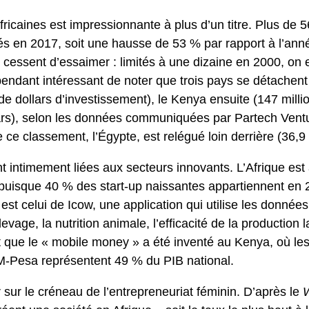
ricaines est impressionnante à plus d’un titre. Plus de 5
és en 2017, soit une hausse de 53 % par rapport à l’ann
e cessent d’essaimer : limités à une dizaine en 2000, o
ependant intéressant de noter que trois pays se détachent
e dollars d’investissement), le Kenya ensuite (147 millio
llars), selon les données communiquées par Partech Ventu
 ce classement, l’Égypte, est relégué loin derrière (36,9 
ont intimement liées aux secteurs innovants. L’Afrique est
 puisque 40 % des start-up naissantes appartiennent en
st celui de Icow, une application qui utilise les données
evage, la nutrition animale, l’efficacité de la production 
que le « mobile money » a été inventé au Kenya, où les 
M-Pesa représentent 49 % du PIB national.
r sur le créneau de l’entrepreneuriat féminin. D’après le