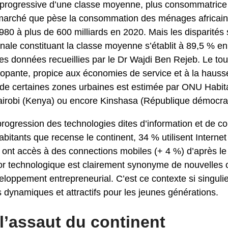
 progressive d’une classe moyenne, plus consommatrice 
 marché que pèse la consommation des ménages africain
1980 à plus de 600 milliards en 2020. Mais les disparité
ionale constituant la classe moyenne s’établit à 89,5 % en
es données recueillies par le Dr Wajdi Ben Rejeb. Le tout
lopante, propice aux économies de service et à la haus
 de certaines zones urbaines est estimée par ONU Habi
airobi (Kenya) ou encore Kinshasa (République démocra
a progression des technologies dites d’information et de 
habitants que recense le continent, 34 % utilisent Interne
 ont accès à des connections mobiles (+ 4 %) d’après le
sor technologique est clairement synonyme de nouvelles 
eloppement entrepreneurial. C’est ce contexte si singulie
 dynamiques et attractifs pour les jeunes générations.
 l’assaut du continent