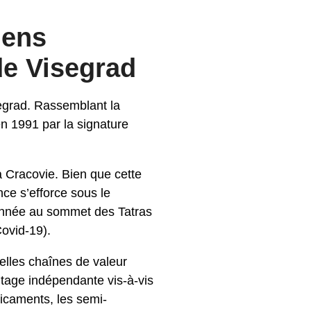
iens
de Visegrad
segrad. Rassemblant la
n 1991 par la signature
 à Cracovie. Bien que cette
ce s’efforce sous le
année au sommet des Tatras
Covid-19).
elles chaînes de valeur
ntage indépendante vis-à-vis
dicaments, les semi-