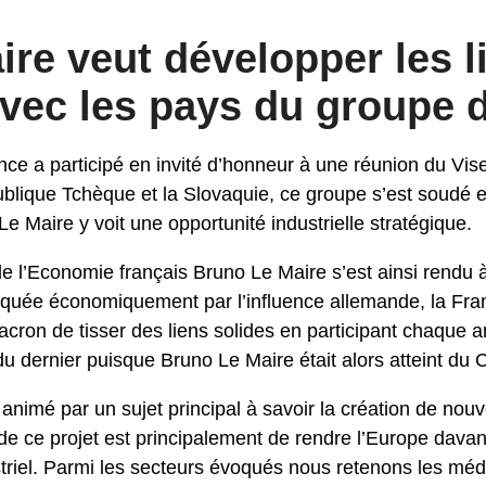
re veut développer les l
avec les pays du groupe 
ance a participé en invité d’honneur à une réunion du Vi
ublique Tchèque et la Slovaquie, ce groupe s’est soudé e
e Maire y voit une opportunité industrielle stratégique.
e de l’Economie français Bruno Le Maire s’est ainsi rendu
arquée économiquement par l’influence allemande, la Fran
ron de tisser des liens solides en participant chaque 
du dernier puisque Bruno Le Maire était alors atteint du 
nimé par un sujet principal à savoir la création de nouv
de ce projet est principalement de rendre l’Europe dava
striel. Parmi les secteurs évoqués nous retenons les mé