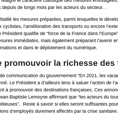
. Malgré le caractère classique des mesures envisagées,
depuis de longs mois par les acteurs du secteur. .
aillé les mesures préparées, parmi lesquelles le déve
cyclistes, l’amélioration des transports ou encore l’ext
résident qualifie de “force de la France dans l’Europe
sures immédiates, mais également préparant l’avenir e
rmations et dans le déploiement du numérique.
 promouvoir la richesse des t
de communication du gouvernement “En 2021, les vacanc
nné. Le Président a d’ailleurs tenu à saluer l’action de
sant à promouvoir des destinations françaises. Ces annon
t Jean-Baptiste Lemoyne affirmant que “les acteurs du t
bitieuses”.
Reste à savoir si elles seront suffisantes pou
lions d’employés durement affectés par la crise sanitaire.