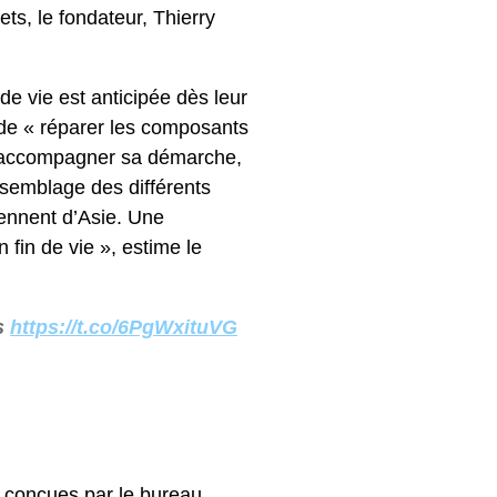
ts, le fondateur, Thierry
de vie est anticipée dès leur
 de « réparer les composants
our accompagner sa démarche,
assemblage des différents
iennent d’Asie. Une
 fin de vie », estime le
es
https://t.co/6PgWxituVG
, conçues par le bureau