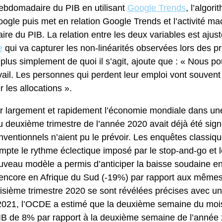
hebdomadaire du PIB en utilisant
Google Trends
, l’algor
oogle puis met en relation Google Trends et l’activité 
re du PIB. La relation entre les deux variables est ajus
e
qui va capturer les non-linéarités observées lors des p
plus simplement de quoi il s’agit, ajoute que : « Nous p
vail. Les personnes qui perdent leur emploi vont souven
 les allocations ».
 largement et rapidement l’économie mondiale dans une 
 deuxième trimestre de l’année 2020 avait déjà été signa
nventionnels n’aient pu le prévoir. Les enquêtes classiqu
pte le rythme éclectique imposé par le stop-and-go et 
veau modèle a permis d’anticiper la baisse soudaine en 
u encore en Afrique du Sud (-19%) par rapport aux mêm
roisième trimestre 2020 se sont révélées précises avec 
 2021, l’OCDE a estimé que la deuxième semaine du moi
PIB de 8% par rapport à la deuxième semaine de l’année