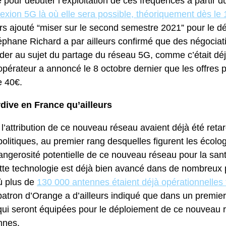
pour débuter l’exploitation de ces fréquences à partir 
xion 5G là où elle sera possible, théoriquement dès l
eurs ajouté “miser sur le second semestre 2021” pour le
phane Richard a par ailleurs confirmé que des négociati
der au sujet du partage du réseau 5G, comme c’était déj
opérateur a annoncé le 8 octobre dernier que les offres
e 40€.
dive en France qu’ailleurs
l’attribution de ce nouveau réseau avaient déjà été reta
olitiques, au premier rang desquelles figurent les écol
 dangerosité potentielle de ce nouveau réseau pour la s
ette technologie est déjà bien avancé dans de nombreu
ù plus de
130 000 antennes étaient déjà opérationnelles 
patron d’Orange a d’ailleurs indiqué que dans un premier
ui seront équipées pour le déploiement de ce nouveau 
nnes.