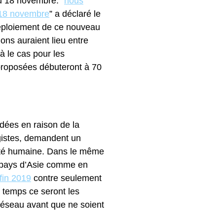
du 18 novembre. “
nous
e 18 novembre
” a déclaré le
 déploiement de ce nouveau
ons auraient lieu entre
à le cas pour les
 proposées débuteront à 70
rdées en raison de la
ogistes, demandent un
anté humaine. Dans le même
x pays d’Asie comme en
fin 2019
contre seulement
 temps ce seront les
réseau avant que ne soient